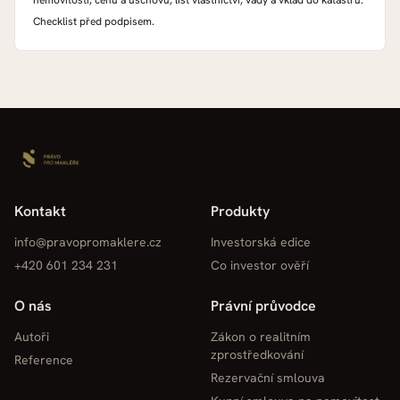
nemovitosti, cenu a úschovu, list vlastnictví, vady a vklad do katastru.
Checklist před podpisem.
Kontakt
Produkty
info@pravopromaklere.cz
Investorská edice
+420 601 234 231
Co investor ověří
O nás
Právní průvodce
Autoři
Zákon o realitním
zprostředkování
Reference
Rezervační smlouva