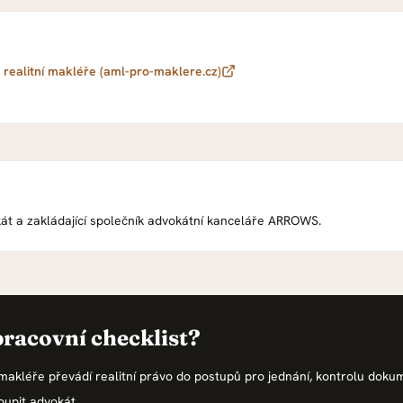
realitní makléře (aml-pro-maklere.cz)
át a zakládající společník advokátní kanceláře ARROWS
.
pracovní checklist?
makléře převádí realitní právo do postupů pro jednání, kontrolu doku
oupit advokát.