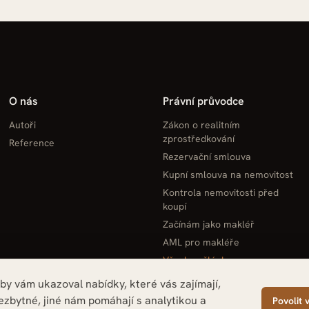
O nás
Právní průvodce
Autoři
Zákon o realitním
zprostředkování
Reference
Rezervační smlouva
Kupní smlouva na nemovitost
Kontrola nemovitosti před
koupí
Začínám jako makléř
AML pro makléře
Všechny články →
by vám ukazoval nabídky, které vás zajímají,
zbytné, jiné nám pomáhají s analytikou a
Povolit 
222 · Spisová značka: C 42593 vedená u Krajského soudu v Hradci Králové · Sídlo: K