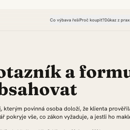
Co výbava řeší
Proč koupit?
Důkaz z prax
tazník a formu
bsahovat
, kterým povinná osoba doloží, že klienta prověřil
lář pokryje vše, co zákon vyžaduje, a jestli ho makl