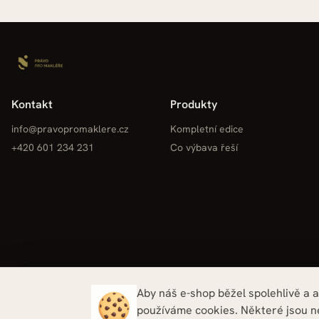
Kontakt
Produkty
info@pravopromaklere.cz
Kompletní edice
+420 601 234 231
Co výbava řeší
Aby náš e-shop běžel spolehlivě a a
používáme cookies. Některé jsou ne
Právo pro makléře, s.r.o. · IČO: 07548