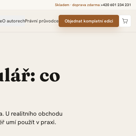
Skladem · doprava zdarma
|
+420 601 234 231
e
O autorech
Právní průvodce
Objednat kompletní edici
lář: co
a. U realitního obchodu
éř umí použít v praxi.