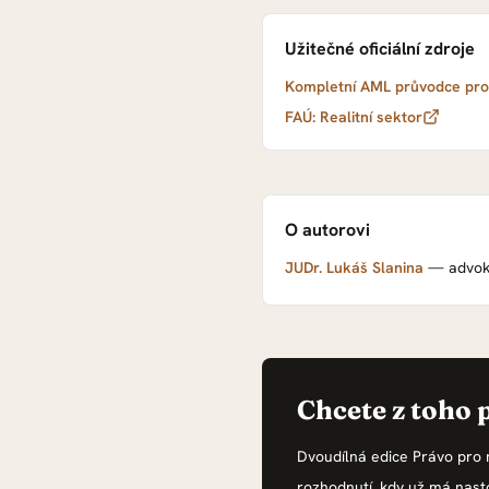
Užitečné oficiální zdroje
Kompletní AML průvodce pro 
FAÚ: Realitní sektor
O autorovi
JUDr. Lukáš Slanina
—
advok
Chcete z toho 
Dvoudílná edice Právo pro 
rozhodnutí, kdy už má nast