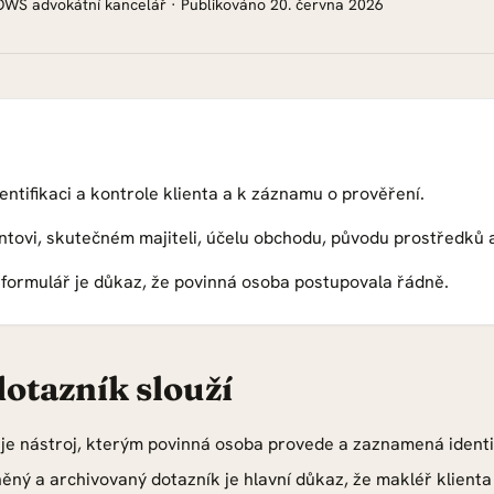
WS advokátní kancelář
·
Publikováno
20. června 2026
entifikaci a kontrole klienta a k záznamu o prověření.
entovi, skutečném majiteli, účelu obchodu, původu prostředků 
formulář je důkaz, že povinná osoba postupovala řádně.
otazník slouží
e nástroj, kterým povinná osoba provede a zaznamená identifi
lněný a archivovaný dotazník je hlavní důkaz, že makléř klienta