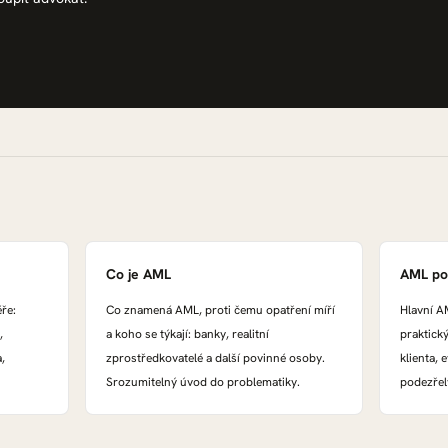
Co je AML
AML pov
ře:
Co znamená AML, proti čemu opatření míří
Hlavní A
,
a koho se týkají: banky, realitní
praktický
,
zprostředkovatelé a další povinné osoby.
klienta, 
Srozumitelný úvod do problematiky.
podezřel