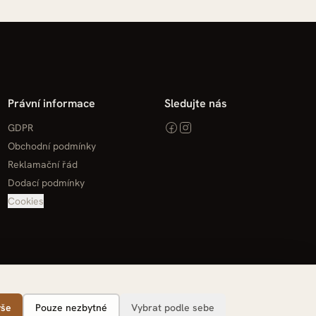
Právní informace
Sledujte nás
GDPR
Obchodní podmínky
Reklamační řád
Dodací podmínky
Cookies
vše
Pouze nezbytné
Vybrat podle sebe
licperova 1266/1, 500 03 Hradec Králové