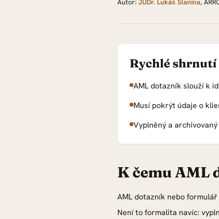
Autor:
JUDr. Lukáš Slanina
,
ARRO
Rychlé shrnutí
AML dotazník slouží k id
Musí pokrýt údaje o kli
Vyplněný a archivovaný 
K čemu AML d
AML dotazník nebo formulář j
Není to formalita navíc: vyp