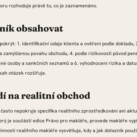
poru rozhoduje právě to, co je zaznamenáno.
ník obsahovat
krýt: 1. identifikační údaje klienta a ověření podle dokladu, 2
 a zamýšlenou povahu obchodu, 4. podle rizikovosti původ pen
ané osoby a sankčních seznamů a 6. vyhodnocení rizika a datu
sah otázek rozšiřuje.
dí na realitní obchod
často nepokryje specifika realitního zprostředkování ani aktuá
erý je součástí edice Právo pro makléře, provede makléře vy
nnosti realitního makléře vysvětluje, kdy a jak dotazník použí