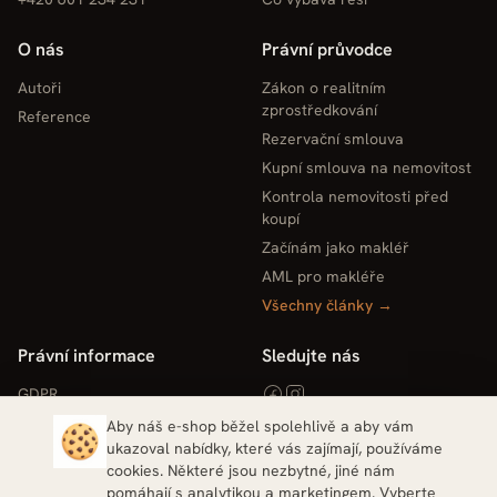
O nás
Právní průvodce
Autoři
Zákon o realitním
zprostředkování
Reference
Rezervační smlouva
Kupní smlouva na nemovitost
Kontrola nemovitosti před
koupí
Začínám jako makléř
AML pro makléře
Všechny články →
Právní informace
Sledujte nás
GDPR
Obchodní podmínky
Aby náš e-shop běžel spolehlivě a aby vám
ukazoval nabídky, které vás zajímají, používáme
Reklamační řád
cookies. Některé jsou nezbytné, jiné nám
Dodací podmínky
pomáhají s analytikou a marketingem. Vyberte