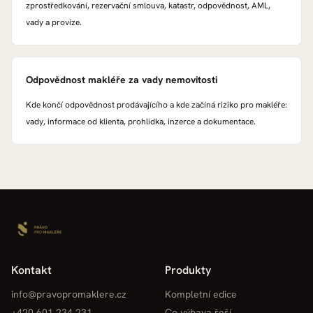
zprostředkování, rezervační smlouva, katastr, odpovědnost, AML,
vady a provize.
Odpovědnost makléře za vady nemovitosti
Kde končí odpovědnost prodávajícího a kde začíná riziko pro makléře:
vady, informace od klienta, prohlídka, inzerce a dokumentace.
Kontakt
Produkty
info@pravopromaklere.cz
Kompletní edice
+420 601 234 231
Co výbava řeší