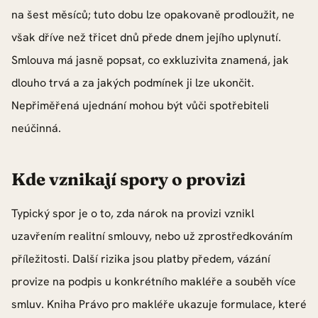
na šest měsíců; tuto dobu lze opakovaně prodloužit, ne
však dříve než třicet dnů přede dnem jejího uplynutí.
Smlouva má jasně popsat, co exkluzivita znamená, jak
dlouho trvá a za jakých podmínek ji lze ukončit.
Nepřiměřená ujednání mohou být vůči spotřebiteli
neúčinná.
Kde vznikají spory o provizi
Typický spor je o to, zda nárok na provizi vznikl
uzavřením realitní smlouvy, nebo už zprostředkováním
příležitosti. Další rizika jsou platby předem, vázání
provize na podpis u konkrétního makléře a souběh více
smluv. Kniha Právo pro makléře ukazuje formulace, které